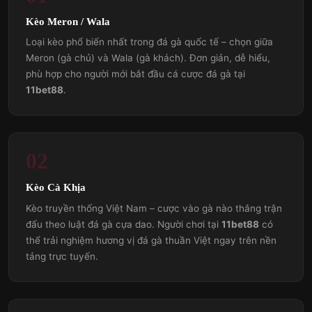
Kèo Meron / Wala
Loại kèo phổ biến nhất trong đá gà quốc tế – chọn giữa
Meron (gà chủ) và Wala (gà khách). Đơn giản, dễ hiểu,
phù hợp cho người mới bắt đầu cá cược đá gà tại
11bet88
.
02
Kèo Cà Khịa
Kèo truyền thống Việt Nam – cược vào gà nào thắng trận
đấu theo luật đá gà cựa dao. Người chơi tại
11bet88
có
thể trải nghiệm hương vị đá gà thuần Việt ngay trên nền
tảng trực tuyến.