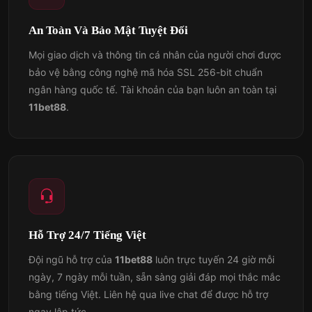
An Toàn Và Bảo Mật Tuyệt Đối
Mọi giao dịch và thông tin cá nhân của người chơi được
bảo vệ bằng công nghệ mã hóa SSL 256-bit chuẩn
ngân hàng quốc tế. Tài khoản của bạn luôn an toàn tại
11bet88
.
Hỗ Trợ 24/7 Tiếng Việt
Đội ngũ hỗ trợ của
11bet88
luôn trực tuyến 24 giờ mỗi
ngày, 7 ngày mỗi tuần, sẵn sàng giải đáp mọi thắc mắc
bằng tiếng Việt. Liên hệ qua live chat để được hỗ trợ
ngay lập tức.