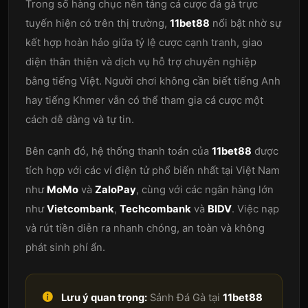
Trong số hàng chục nền tảng cá cược đá gà trực
tuyến hiện có trên thị trường,
11bet88
nổi bật nhờ sự
kết hợp hoàn hảo giữa tỷ lệ cược cạnh tranh, giao
diện thân thiện và dịch vụ hỗ trợ chuyên nghiệp
bằng tiếng Việt. Người chơi không cần biết tiếng Anh
hay tiếng Khmer vẫn có thể tham gia cá cược một
cách dễ dàng và tự tin.
Bên cạnh đó, hệ thống thanh toán của
11bet88
được
tích hợp với các ví điện tử phổ biến nhất tại Việt Nam
như
MoMo
và
ZaloPay
, cùng với các ngân hàng lớn
như
Vietcombank
,
Techcombank
và
BIDV
. Việc nạp
và rút tiền diễn ra nhanh chóng, an toàn và không
phát sinh phí ẩn.
Lưu ý quan trọng:
Sảnh Đá Gà tại
11bet88