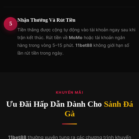
Nhận Thưởng Và Rút Tiền
5
Tiền thắng được cộng tự động vào tài khoản ngay sau khi
trận kết thúc. Rút tiền về
MoMo
hoặc tài khoản ngân
hàng trong vòng 5–15 phút.
11bet88
không giới hạn số
lần rút tiền trong ngày.
KHUYẾN MÃI
Ưu Đãi Hấp Dẫn Dành Cho
Sảnh Đá
Gà
11bet88
thường xuyên tung ra các chương trình khuyến