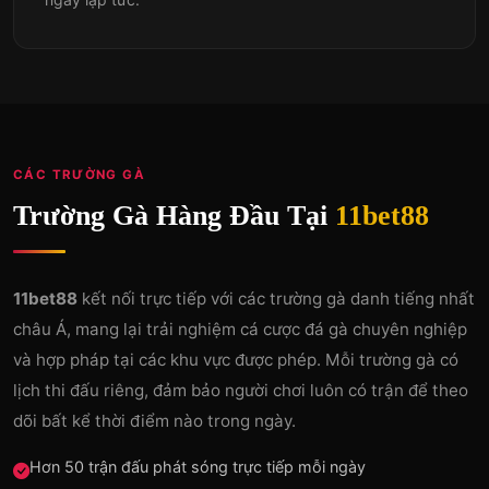
CÁC TRƯỜNG GÀ
Trường Gà Hàng Đầu Tại
11bet88
11bet88
kết nối trực tiếp với các trường gà danh tiếng nhất
châu Á, mang lại trải nghiệm cá cược đá gà chuyên nghiệp
và hợp pháp tại các khu vực được phép. Mỗi trường gà có
lịch thi đấu riêng, đảm bảo người chơi luôn có trận để theo
dõi bất kể thời điểm nào trong ngày.
Hơn 50 trận đấu phát sóng trực tiếp mỗi ngày