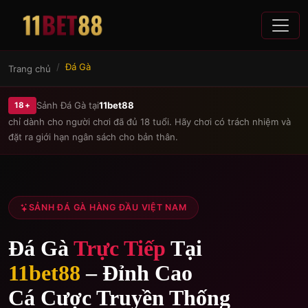
Đá Gà
Trang chủ
Sảnh Đá Gà tại
11bet88
18+
chỉ dành cho người chơi đã đủ 18 tuổi. Hãy chơi có trách nhiệm và
đặt ra giới hạn ngân sách cho bản thân.
SẢNH ĐÁ GÀ HÀNG ĐẦU VIỆT NAM
Đá Gà
Trực Tiếp
Tại
11bet88
– Đỉnh Cao
Cá Cược Truyền Thống