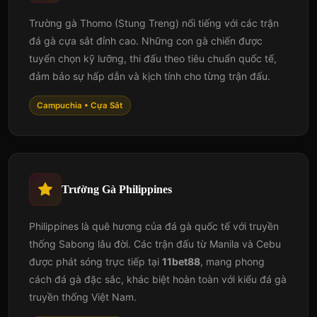
Trường gà Thomo (Stung Treng) nổi tiếng với các trận
đá gà cựa sắt đỉnh cao. Những con gà chiến được
tuyển chọn kỹ lưỡng, thi đấu theo tiêu chuẩn quốc tế,
đảm bảo sự hấp dẫn và kịch tính cho từng trận đấu.
Campuchia • Cựa Sắt
Trường Gà Philippines
Philippines là quê hương của đá gà quốc tế với truyền
thống Sabong lâu đời. Các trận đấu từ Manila và Cebu
được phát sóng trực tiếp tại
11bet88
, mang phong
cách đá gà đặc sắc, khác biệt hoàn toàn với kiểu đá gà
truyền thống Việt Nam.