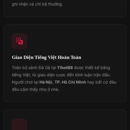
ghi nhận và chi trả thưởng.
Giao Diện Tiếng Việt Hoàn Toàn
Toàn bộ sảnh Đá Gà tại
11bet88
được thiết kế bằng
tiếng Việt, từ giao diện cược đến bình luận trận đấu.
Người chơi tại
Hà Nội
,
TP. Hồ Chí Minh
hay bất cứ đâu
đều cảm thấy như ở nhà.