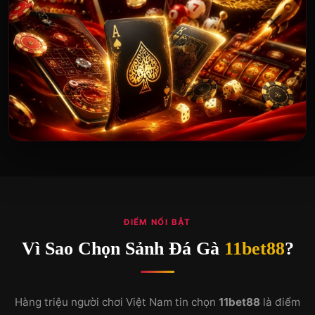
ĐIỂM NỔI BẬT
Vì Sao Chọn Sảnh Đá Gà
11bet88
?
Hàng triệu người chơi Việt Nam tin chọn
11bet88
là điểm