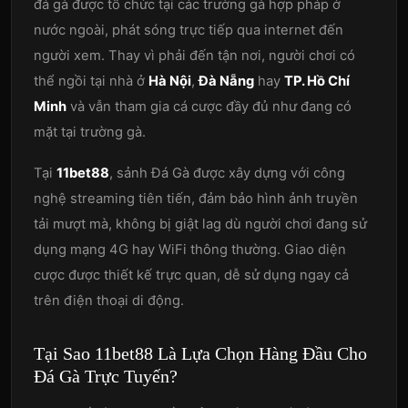
đá gà được tổ chức tại các trường gà hợp pháp ở
nước ngoài, phát sóng trực tiếp qua internet đến
người xem. Thay vì phải đến tận nơi, người chơi có
thể ngồi tại nhà ở
Hà Nội
,
Đà Nẵng
hay
TP. Hồ Chí
Minh
và vẫn tham gia cá cược đầy đủ như đang có
mặt tại trường gà.
Tại
11bet88
, sảnh Đá Gà được xây dựng với công
nghệ streaming tiên tiến, đảm bảo hình ảnh truyền
tải mượt mà, không bị giật lag dù người chơi đang sử
dụng mạng 4G hay WiFi thông thường. Giao diện
cược được thiết kế trực quan, dễ sử dụng ngay cả
trên điện thoại di động.
Tại Sao 11bet88 Là Lựa Chọn Hàng Đầu Cho
Đá Gà Trực Tuyến?