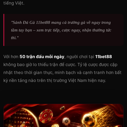
tiếng Việt.
"Sảnh Đá Gà 11bet88 mang cả trường gà về ngay trong
tầm tay bạn – xem trực tiếp, cược ngay, nhận thưởng tức
thì."
Với hơn
50 trận đấu mỗi ngày
, người chơi tại
11bet88
không bao giờ lo thiếu trận để cược. Tỷ lệ cược được cập
nhật theo thời gian thực, minh bạch và cạnh tranh hơn bất
kỳ nền tảng nào trên thị trường Việt Nam hiện nay.