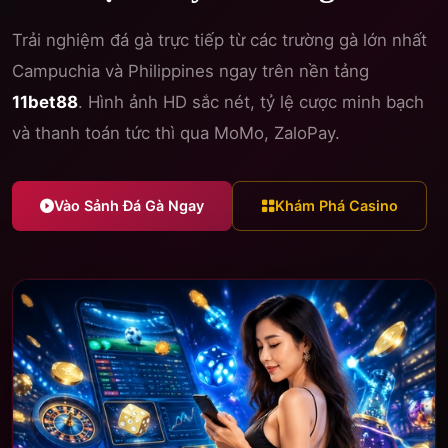
Trải nghiệm đá gà trực tiếp từ các trường gà lớn nhất
Campuchia và Philippines ngay trên nền tảng
11bet88
. Hình ảnh HD sắc nét, tỷ lệ cược minh bạch
và thanh toán tức thì qua MoMo, ZaloPay.
Vào Sảnh Đá Gà Ngay
Khám Phá Casino