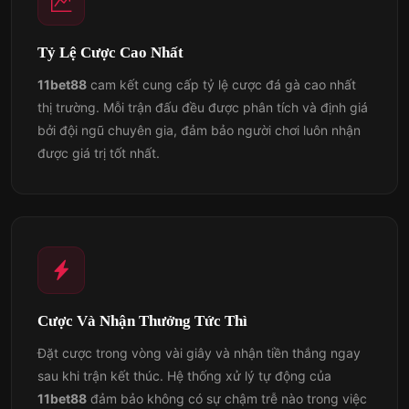
Tỷ Lệ Cược Cao Nhất
11bet88
cam kết cung cấp tỷ lệ cược đá gà cao nhất
thị trường. Mỗi trận đấu đều được phân tích và định giá
bởi đội ngũ chuyên gia, đảm bảo người chơi luôn nhận
được giá trị tốt nhất.
Cược Và Nhận Thưởng Tức Thì
Đặt cược trong vòng vài giây và nhận tiền thắng ngay
sau khi trận kết thúc. Hệ thống xử lý tự động của
11bet88
đảm bảo không có sự chậm trễ nào trong việc