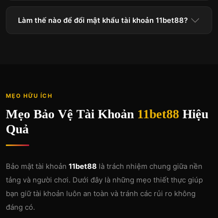
Làm thế nào để đổi mật khẩu tài khoản 11bet88?
MẸO HỮU ÍCH
Mẹo Bảo Vệ Tài Khoản
11bet88
Hiệu
Quả
Bảo mật tài khoản
11bet88
là trách nhiệm chung giữa nền
tảng và người chơi. Dưới đây là những mẹo thiết thực giúp
bạn giữ tài khoản luôn an toàn và tránh các rủi ro không
đáng có.