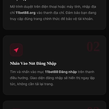
Mở trình duyệt trên điện thoại hoặc máy tính, nhập địa
chỉ
11bet88.org
vào thanh địa chỉ. Đảm bảo bạn đang
truy cập đúng trang chính thức để bảo vệ tài khoản.
02
Nhấn Vào Nút Đăng Nhập
Tìm và nhấn vào mục
11bet88 Đăng nhập
trên thanh
điều hướng. Giao diện đăng nhập sẽ hiển thị ngay lập
tức, không cần tải lại trang.