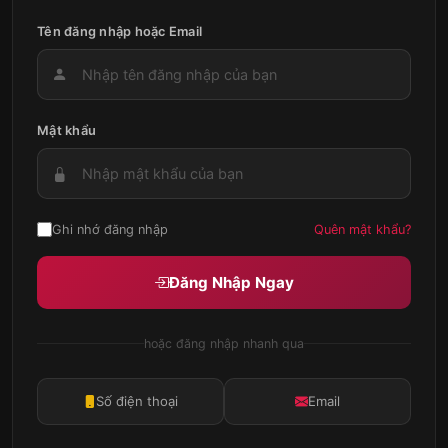
Tên đăng nhập hoặc Email
Mật khẩu
Ghi nhớ đăng nhập
Quên mật khẩu?
Đăng Nhập Ngay
hoặc đăng nhập nhanh qua
Số điện thoại
Email