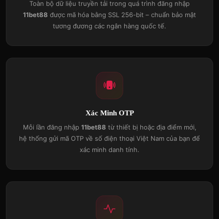
Toàn bộ dữ liệu truyền tải trong quá trình đăng nhập
11bet88
được mã hóa bằng SSL 256-bit – chuẩn bảo mật
tương đương các ngân hàng quốc tế.
Xác Minh OTP
Mỗi lần đăng nhập
11bet88
từ thiết bị hoặc địa điểm mới,
hệ thống gửi mã OTP về số điện thoại Việt Nam của bạn để
xác minh danh tính.