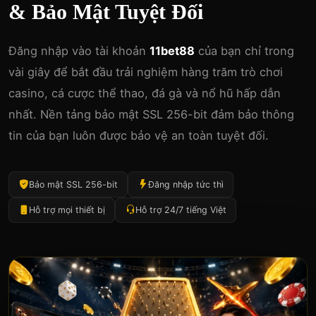
& Bảo Mật Tuyệt Đối
Đăng nhập vào tài khoản
11bet88
của bạn chỉ trong
vài giây để bắt đầu trải nghiệm hàng trăm trò chơi
casino, cá cược thể thao, đá gà và nổ hũ hấp dẫn
nhất. Nền tảng bảo mật SSL 256-bit đảm bảo thông
tin của bạn luôn được bảo vệ an toàn tuyệt đối.
Bảo mật SSL 256-bit
Đăng nhập tức thì
Hỗ trợ mọi thiết bị
Hỗ trợ 24/7 tiếng Việt