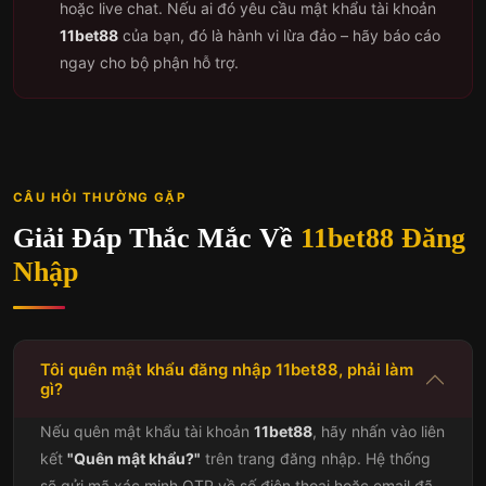
hoặc live chat. Nếu ai đó yêu cầu mật khẩu tài khoản
11bet88
của bạn, đó là hành vi lừa đảo – hãy báo cáo
ngay cho bộ phận hỗ trợ.
CÂU HỎI THƯỜNG GẶP
Giải Đáp Thắc Mắc Về
11bet88 Đăng
Nhập
Tôi quên mật khẩu đăng nhập 11bet88, phải làm
gì?
Nếu quên mật khẩu tài khoản
11bet88
, hãy nhấn vào liên
kết
"Quên mật khẩu?"
trên trang đăng nhập. Hệ thống
sẽ gửi mã xác minh OTP về số điện thoại hoặc email đã