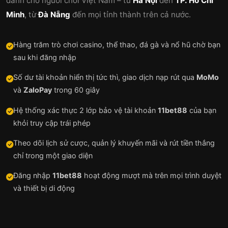
dành cho người chơi Việt Nam – từ
Hà Nội
đến
TP. Hồ Chí
Minh
, từ
Đà Nẵng
đến mọi tỉnh thành trên cả nước.
Hàng trăm trò chơi casino, thể thao, đá gà và nổ hũ chờ bạn
sau khi đăng nhập
Số dư tài khoản hiển thị tức thì, giao dịch nạp rút qua
MoMo
và
ZaloPay
trong 60 giây
Hệ thống xác thực 2 lớp bảo vệ tài khoản
11bet88
của bạn
khỏi truy cập trái phép
Theo dõi lịch sử cược, quản lý khuyến mãi và rút tiền thắng
chỉ trong một giao diện
Đăng nhập
11bet88
hoạt động mượt mà trên mọi trình duyệt
và thiết bị di động