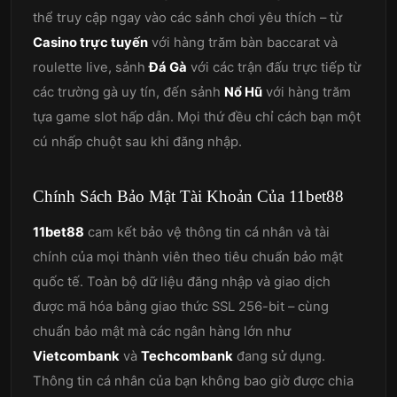
thể truy cập ngay vào các sảnh chơi yêu thích – từ
Casino trực tuyến
với hàng trăm bàn baccarat và
roulette live, sảnh
Đá Gà
với các trận đấu trực tiếp từ
các trường gà uy tín, đến sảnh
Nổ Hũ
với hàng trăm
tựa game slot hấp dẫn. Mọi thứ đều chỉ cách bạn một
cú nhấp chuột sau khi đăng nhập.
Chính Sách Bảo Mật Tài Khoản Của 11bet88
11bet88
cam kết bảo vệ thông tin cá nhân và tài
chính của mọi thành viên theo tiêu chuẩn bảo mật
quốc tế. Toàn bộ dữ liệu đăng nhập và giao dịch
được mã hóa bằng giao thức SSL 256-bit – cùng
chuẩn bảo mật mà các ngân hàng lớn như
Vietcombank
và
Techcombank
đang sử dụng.
Thông tin cá nhân của bạn không bao giờ được chia