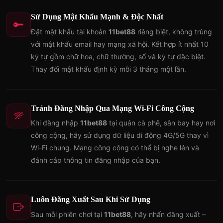
Sử Dụng Mật Khẩu Mạnh & Độc Nhất
Đặt mật khẩu tài khoản
11bet88
riêng biệt, không trùng
với mật khẩu email hay mạng xã hội. Kết hợp ít nhất 10
ký tự gồm chữ hoa, chữ thường, số và ký tự đặc biệt.
Thay đổi mật khẩu định kỳ mỗi 3 tháng một lần.
Tránh Đăng Nhập Qua Mạng Wi-Fi Công Cộng
Khi đăng nhập
11bet88
tại quán cà phê, sân bay hay nơi
công cộng, hãy sử dụng dữ liệu di động 4G/5G thay vì
Wi-Fi chung. Mạng công cộng có thể bị nghe lén và
đánh cắp thông tin đăng nhập của bạn.
Luôn Đăng Xuất Sau Khi Sử Dụng
Sau mỗi phiên chơi tại
11bet88
, hãy nhấn đăng xuất –