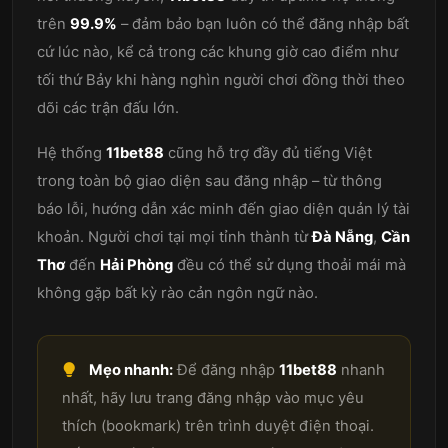
trên
99.9%
– đảm bảo bạn luôn có thể đăng nhập bất
cứ lúc nào, kể cả trong các khung giờ cao điểm như
tối thứ Bảy khi hàng nghìn người chơi đồng thời theo
dõi các trận đấu lớn.
Hệ thống
11bet88
cũng hỗ trợ đầy đủ tiếng Việt
trong toàn bộ giao diện sau đăng nhập – từ thông
báo lỗi, hướng dẫn xác minh đến giao diện quản lý tài
khoản. Người chơi tại mọi tỉnh thành từ
Đà Nẵng
,
Cần
Thơ
đến
Hải Phòng
đều có thể sử dụng thoải mái mà
không gặp bất kỳ rào cản ngôn ngữ nào.
Mẹo nhanh:
Để đăng nhập
11bet88
nhanh
nhất, hãy lưu trang đăng nhập vào mục yêu
thích (bookmark) trên trình duyệt điện thoại.