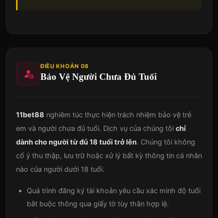
ĐIỀU KHOẢN 08
Bảo Vệ Người Chưa Đủ Tuổi
11bet88
nghiêm túc thực hiện trách nhiệm bảo vệ trẻ
em và người chưa đủ tuổi. Dịch vụ của chúng tôi
chỉ
dành cho người từ đủ 18 tuổi trở lên
. Chúng tôi không
cố ý thu thập, lưu trữ hoặc xử lý bất kỳ thông tin cá nhân
nào của người dưới 18 tuổi.
Quá trình đăng ký tài khoản yêu cầu xác minh độ tuổi
bắt buộc thông qua giấy tờ tùy thân hợp lệ.