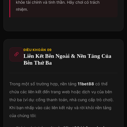
khỏe tài chính và tinh thần. Hãy chơi có trách
nhiệm.
ĐIỀU KHOẢN 09
Liên Kết Bên Ngoài & Nền Tảng Của
Bên Thứ Ba
Trong một số trường hợp, nền tảng
11bet88
có thể
chứa các liên kết đến trang web hoặc dịch vụ của bên
thứ ba (ví dụ: cổng thanh toán, nhà cung cấp trò chơi).
Khi bạn nhấp vào các liên kết này và rời khỏi nền tảng
của chúng tôi: