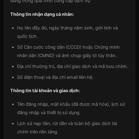
dùng trong quá trình cung cấp dịch vụ:
Thông tin nhận dạng cá nhân:
Họ tên đầy đủ, ngày tháng năm sinh, giới tính và
quốc tịch.
Số Căn cước công dân (CCCD) hoặc Chứng minh
nhân dân (CMND) và ảnh chụp giấy tờ tùy thân.
Địa chỉ thường trú, địa chỉ giao dịch và mã bưu chính.
Số điện thoại và địa chỉ email liên hệ.
Thông tin tài khoản và giao dịch:
Tên đăng nhập, mật khẩu (đã được mã hóa), lịch sử
đăng nhập và thiết bị sử dụng.
Lịch sử nạp tiền, rút tiền và toàn bộ giao dịch tài
chính trên nền tảng.