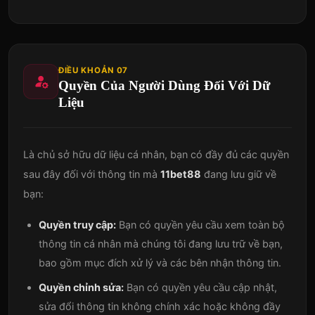
ĐIỀU KHOẢN 07
Quyền Của Người Dùng Đối Với Dữ
Liệu
Là chủ sở hữu dữ liệu cá nhân, bạn có đầy đủ các quyền
sau đây đối với thông tin mà
11bet88
đang lưu giữ về
bạn:
Quyền truy cập:
Bạn có quyền yêu cầu xem toàn bộ
thông tin cá nhân mà chúng tôi đang lưu trữ về bạn,
bao gồm mục đích xử lý và các bên nhận thông tin.
Quyền chỉnh sửa:
Bạn có quyền yêu cầu cập nhật,
sửa đổi thông tin không chính xác hoặc không đầy