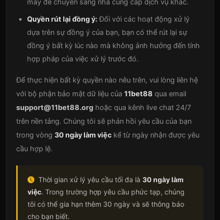
máy để chuyển sang nhà cung cấp dịch vụ khác.
Quyền rút lại đồng ý:
Đối với các hoạt động xử lý
dựa trên sự đồng ý của bạn, bạn có thể rút lại sự
đồng ý bất kỳ lúc nào mà không ảnh hưởng đến tính
hợp pháp của việc xử lý trước đó.
Để thực hiện bất kỳ quyền nào nêu trên, vui lòng liên hệ
với bộ phận bảo mật dữ liệu của
11bet88
qua email
support@11bet88.org
hoặc qua kênh live chat 24/7
trên nền tảng. Chúng tôi sẽ phản hồi yêu cầu của bạn
trong vòng
30 ngày làm việc
kể từ ngày nhận được yêu
cầu hợp lệ.
Thời gian xử lý yêu cầu tối đa là
30 ngày làm
việc
. Trong trường hợp yêu cầu phức tạp, chúng
tôi có thể gia hạn thêm 30 ngày và sẽ thông báo
cho bạn biết.