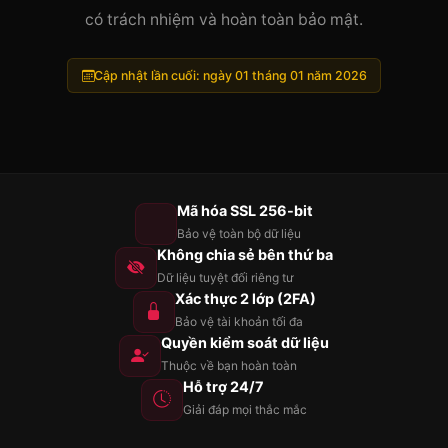
có trách nhiệm và hoàn toàn bảo mật.
Cập nhật lần cuối: ngày 01 tháng 01 năm 2026
Mã hóa SSL 256-bit
Bảo vệ toàn bộ dữ liệu
Không chia sẻ bên thứ ba
Dữ liệu tuyệt đối riêng tư
Xác thực 2 lớp (2FA)
Bảo vệ tài khoản tối đa
Quyền kiểm soát dữ liệu
Thuộc về bạn hoàn toàn
Hỗ trợ 24/7
Giải đáp mọi thắc mắc