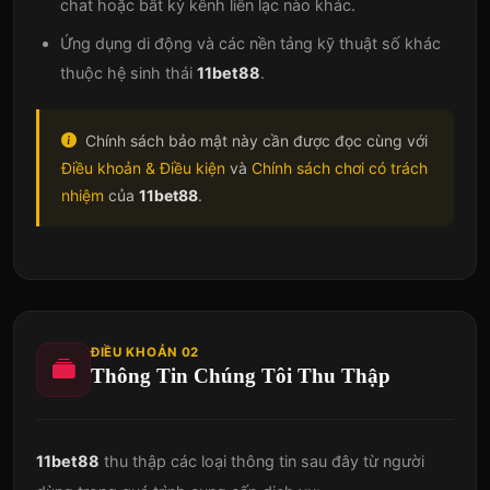
chat hoặc bất kỳ kênh liên lạc nào khác.
Ứng dụng di động và các nền tảng kỹ thuật số khác
thuộc hệ sinh thái
11bet88
.
Chính sách bảo mật này cần được đọc cùng với
Điều khoản & Điều kiện
và
Chính sách chơi có trách
nhiệm
của
11bet88
.
ĐIỀU KHOẢN 02
Thông Tin Chúng Tôi Thu Thập
11bet88
thu thập các loại thông tin sau đây từ người