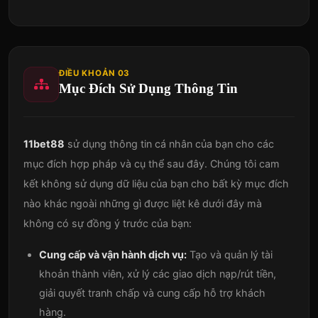
ĐIỀU KHOẢN 03
Mục Đích Sử Dụng Thông Tin
11bet88
sử dụng thông tin cá nhân của bạn cho các
mục đích hợp pháp và cụ thể sau đây. Chúng tôi cam
kết không sử dụng dữ liệu của bạn cho bất kỳ mục đích
nào khác ngoài những gì được liệt kê dưới đây mà
không có sự đồng ý trước của bạn:
Cung cấp và vận hành dịch vụ:
Tạo và quản lý tài
khoản thành viên, xử lý các giao dịch nạp/rút tiền,
giải quyết tranh chấp và cung cấp hỗ trợ khách
hàng.