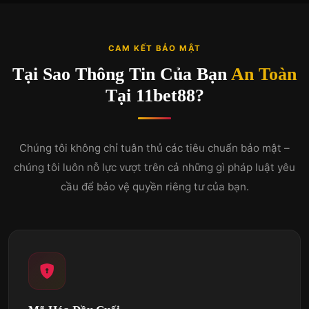
CAM KẾT BẢO MẬT
Tại Sao Thông Tin Của Bạn
An Toàn
Tại 11bet88?
Chúng tôi không chỉ tuân thủ các tiêu chuẩn bảo mật –
chúng tôi luôn nỗ lực vượt trên cả những gì pháp luật yêu
cầu để bảo vệ quyền riêng tư của bạn.