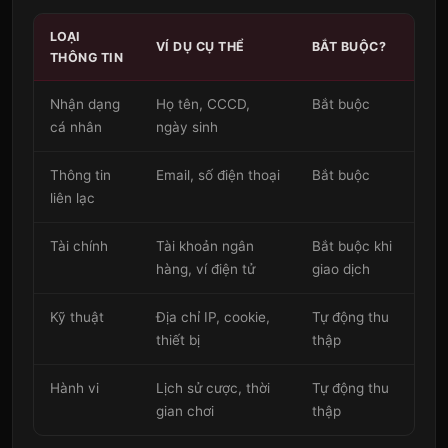
LOẠI
VÍ DỤ CỤ THỂ
BẮT BUỘC?
THÔNG TIN
Nhận dạng
Họ tên, CCCD,
Bắt buộc
cá nhân
ngày sinh
Thông tin
Email, số điện thoại
Bắt buộc
liên lạc
Tài chính
Tài khoản ngân
Bắt buộc khi
hàng, ví điện tử
giao dịch
Kỹ thuật
Địa chỉ IP, cookie,
Tự động thu
thiết bị
thập
Hành vi
Lịch sử cược, thời
Tự động thu
gian chơi
thập