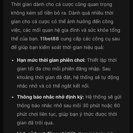
Thời gian dành cho cá cược cũng quan trọng
không kém số tiền bỏ ra. Dành quá nhiều thời
gian cho cá cược có thể ảnh hưởng đến công
việc, các mối quan hệ gia đình và sức khỏe tổng
thể của bạn.
11bet88
cung cấp các công cụ sau
để giúp bạn kiểm soát thời gian hiệu quả:
Hạn mức thời gian phiên chơi:
Thiết lập thời
gian tối đa cho mỗi phiên đăng nhập. Sau
khoảng thời gian đã đặt, hệ thống sẽ tự động
nhắc nhở và có thể ngắt kết nối.
Thông báo nhắc nhở định kỳ:
Hệ thống sẽ gửi
thông báo nhắc nhở sau mỗi 30 phút hoặc 60
phút chơi liên tục, giúp bạn ý thức được thời
gian đã trôi qua.