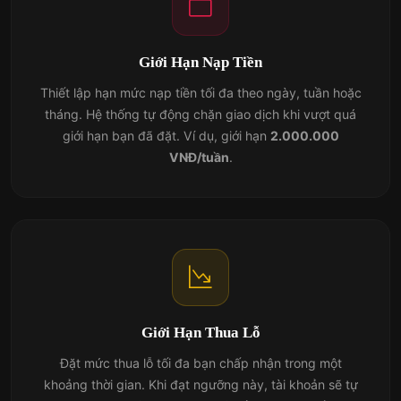
Giới Hạn Nạp Tiền
Thiết lập hạn mức nạp tiền tối đa theo ngày, tuần hoặc
tháng. Hệ thống tự động chặn giao dịch khi vượt quá
giới hạn bạn đã đặt. Ví dụ, giới hạn
2.000.000
VNĐ/tuần
.
Giới Hạn Thua Lỗ
Đặt mức thua lỗ tối đa bạn chấp nhận trong một
khoảng thời gian. Khi đạt ngưỡng này, tài khoản sẽ tự