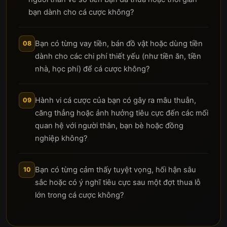
bạn dành cho cá cược không?
Bạn có từng vay tiền, bán đồ vật hoặc dùng tiền
08
dành cho các chi phí thiết yếu (như tiền ăn, tiền
nhà, học phí) để cá cược không?
Hành vi cá cược của bạn có gây ra mâu thuẫn,
09
căng thẳng hoặc ảnh hưởng tiêu cực đến các mối
quan hệ với người thân, bạn bè hoặc đồng
nghiệp không?
Bạn có từng cảm thấy tuyệt vọng, hối hận sâu
10
sắc hoặc có ý nghĩ tiêu cực sau một đợt thua lỗ
lớn trong cá cược không?