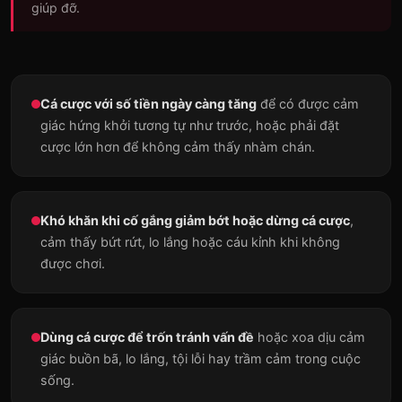
giúp đỡ.
Cá cược với số tiền ngày càng tăng
để có được cảm
giác hứng khởi tương tự như trước, hoặc phải đặt
cược lớn hơn để không cảm thấy nhàm chán.
Khó khăn khi cố gắng giảm bớt hoặc dừng cá cược
,
cảm thấy bứt rứt, lo lắng hoặc cáu kỉnh khi không
được chơi.
Dùng cá cược để trốn tránh vấn đề
hoặc xoa dịu cảm
giác buồn bã, lo lắng, tội lỗi hay trầm cảm trong cuộc
sống.