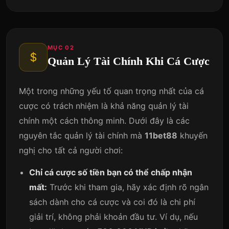
MỤC 02
Quản Lý Tài Chính Khi Cá Cược
Một trong những yếu tố quan trọng nhất của cá
cược có trách nhiệm là khả năng quản lý tài
chính một cách thông minh. Dưới đây là các
nguyên tắc quản lý tài chính mà
11bet88
khuyến
nghị cho tất cả người chơi:
Chỉ cá cược số tiền bạn có thể chấp nhận
mất:
Trước khi tham gia, hãy xác định rõ ngân
sách dành cho cá cược và coi đó là chi phí
giải trí, không phải khoản đầu tư. Ví dụ, nếu