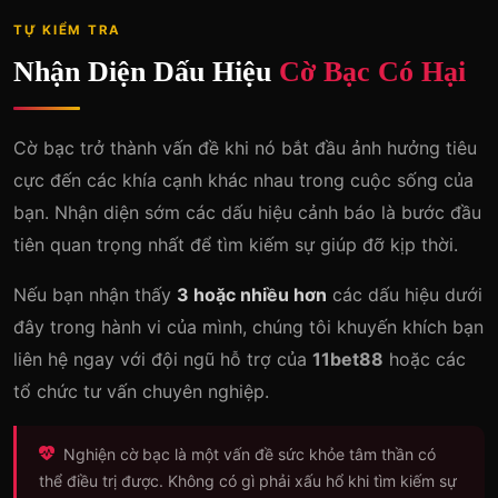
TỰ KIỂM TRA
Nhận Diện Dấu Hiệu
Cờ Bạc Có Hại
Cờ bạc trở thành vấn đề khi nó bắt đầu ảnh hưởng tiêu
cực đến các khía cạnh khác nhau trong cuộc sống của
bạn. Nhận diện sớm các dấu hiệu cảnh báo là bước đầu
tiên quan trọng nhất để tìm kiếm sự giúp đỡ kịp thời.
Nếu bạn nhận thấy
3 hoặc nhiều hơn
các dấu hiệu dưới
đây trong hành vi của mình, chúng tôi khuyến khích bạn
liên hệ ngay với đội ngũ hỗ trợ của
11bet88
hoặc các
tổ chức tư vấn chuyên nghiệp.
Nghiện cờ bạc là một vấn đề sức khỏe tâm thần có
thể điều trị được. Không có gì phải xấu hổ khi tìm kiếm sự