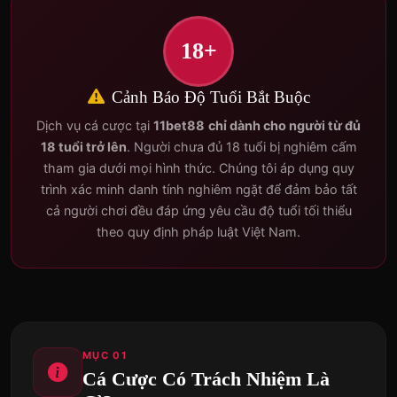
18+
Cảnh Báo Độ Tuổi Bắt Buộc
Dịch vụ cá cược tại
11bet88
chỉ dành cho người từ đủ
18 tuổi trở lên
. Người chưa đủ 18 tuổi bị nghiêm cấm
tham gia dưới mọi hình thức. Chúng tôi áp dụng quy
trình xác minh danh tính nghiêm ngặt để đảm bảo tất
cả người chơi đều đáp ứng yêu cầu độ tuổi tối thiểu
theo quy định pháp luật Việt Nam.
MỤC 01
Cá Cược Có Trách Nhiệm Là