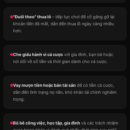
"Đuổi theo" thua lỗ
– tiếp tục chơi để cố gắng gỡ lại
khoản tiền đã mất, dẫn đến thua lỗ ngày càng nhiều
hơn.
Che giấu hành vi cá cược
với gia đình, bạn bè hoặc
nói dối về số tiền và thời gian dành cho cá cược.
Vay mượn tiền hoặc bán tài sản
để có tiền cá cược,
dẫn đến tình trạng nợ nần, khó khăn tài chính nghiêm
trọng.
Bỏ bê công việc, học tập, gia đình
và các trách nhiệm
quan trọng khác vì dành quá nhiều thời gian suy nghĩ