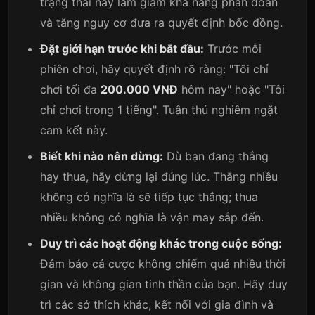
trạng thái này làm giảm khả năng phán đoán
và tăng nguy cơ đưa ra quyết định bốc đồng.
Đặt giới hạn trước khi bắt đầu:
Trước mỗi
phiên chơi, hãy quyết định rõ ràng: "Tôi chỉ
chơi tối đa
200.000 VNĐ
hôm nay" hoặc "Tôi
chỉ chơi trong 1 tiếng". Tuân thủ nghiêm ngặt
cam kết này.
Biết khi nào nên dừng:
Dù bạn đang thắng
hay thua, hãy dừng lại đúng lúc. Thắng nhiều
không có nghĩa là sẽ tiếp tục thắng; thua
nhiều không có nghĩa là vận may sắp đến.
Duy trì các hoạt động khác trong cuộc sống:
Đảm bảo cá cược không chiếm quá nhiều thời
gian và không gian tinh thần của bạn. Hãy duy
trì các sở thích khác, kết nối với gia đình và