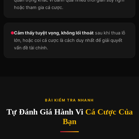
hoặc tham gia cá cược.
Cảm thấy tuyệt vọng, không lối thoát
sau khi thua lỗ
lớn, hoặc coi cá cược là cách duy nhất để giải quyết
vấn đề tài chính.
BÀI KIỂM TRA NHANH
Tự Đánh Giá Hành Vi
Cá Cược Của
Bạn