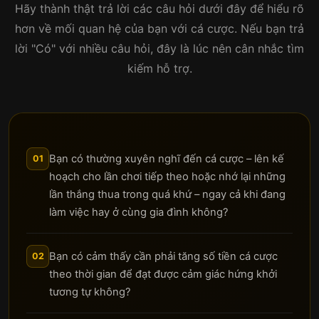
Hãy thành thật trả lời các câu hỏi dưới đây để hiểu rõ
hơn về mối quan hệ của bạn với cá cược. Nếu bạn trả
lời "Có" với nhiều câu hỏi, đây là lúc nên cân nhắc tìm
kiếm hỗ trợ.
Bạn có thường xuyên nghĩ đến cá cược – lên kế
01
hoạch cho lần chơi tiếp theo hoặc nhớ lại những
lần thắng thua trong quá khứ – ngay cả khi đang
làm việc hay ở cùng gia đình không?
Bạn có cảm thấy cần phải tăng số tiền cá cược
02
theo thời gian để đạt được cảm giác hứng khởi
tương tự không?