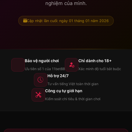
nghiệm của mình.
Cập nhật lần cuối: ngày 01 tháng 01 năm 2026
Bảo vệ người chơi
Chỉ dành cho 18+
Ưu tiên số 1 của 11bet88
Xác minh độ tuổi bắt buộc
Hỗ trợ 24/7
Tư vấn tiếng Việt toàn thời gian
Công cụ tự giới hạn
Kiểm soát chi tiêu & thời gian chơi