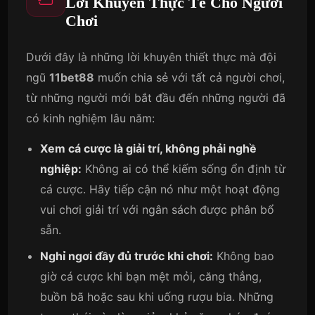
Lời Khuyên Thực Tế Cho Người
Chơi
Dưới đây là những lời khuyên thiết thực mà đội
ngũ
11bet88
muốn chia sẻ với tất cả người chơi,
từ những người mới bắt đầu đến những người đã
có kinh nghiệm lâu năm:
Xem cá cược là giải trí, không phải nghề
nghiệp:
Không ai có thể kiếm sống ổn định từ
cá cược. Hãy tiếp cận nó như một hoạt động
vui chơi giải trí với ngân sách được phân bổ
sẵn.
Nghỉ ngơi đầy đủ trước khi chơi:
Không bao
giờ cá cược khi bạn mệt mỏi, căng thẳng,
buồn bã hoặc sau khi uống rượu bia. Những