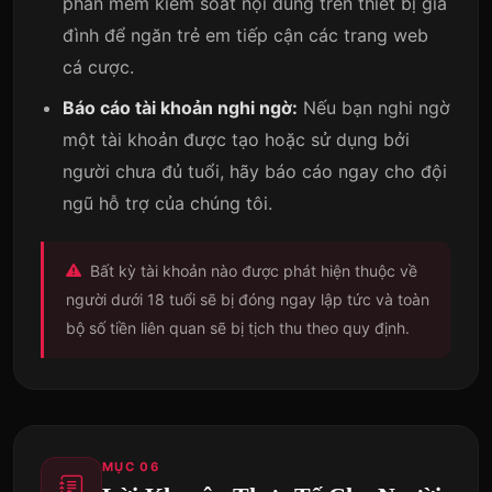
phần mềm kiểm soát nội dung trên thiết bị gia
đình để ngăn trẻ em tiếp cận các trang web
cá cược.
Báo cáo tài khoản nghi ngờ:
Nếu bạn nghi ngờ
một tài khoản được tạo hoặc sử dụng bởi
người chưa đủ tuổi, hãy báo cáo ngay cho đội
ngũ hỗ trợ của chúng tôi.
Bất kỳ tài khoản nào được phát hiện thuộc về
người dưới 18 tuổi sẽ bị đóng ngay lập tức và toàn
bộ số tiền liên quan sẽ bị tịch thu theo quy định.
MỤC 06