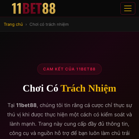
Trang chủ
Chơi có trách nhiệm
CAM KẾT CỦA 11BET88
Chơi Có
Trách Nhiệm
Tại
11bet88
, chúng tôi tin rằng cá cược chỉ thực sự
thú vị khi được thực hiện một cách có kiểm soát và
lành mạnh. Trang này cung cấp đầy đủ thông tin,
công cụ và nguồn hỗ trợ để bạn luôn làm chủ trải